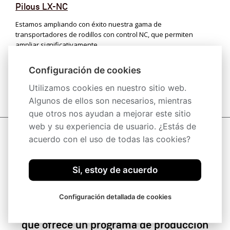
Pilous LX-NC
Estamos ampliando con éxito nuestra gama de
transportadores de rodillos con control NC, que permiten
ampliar significativamente...
más
Configuración de cookies
TODAS LAS NOTICIAS
Utilizamos cookies en nuestro sitio web.
Algunos de ellos son necesarios, mientras
que otros nos ayudan a mejorar este sitio
web y su experiencia de usuario. ¿Estás de
acuerdo con el uso de todas las cookies?
PILOUS - Sierras de cinta para
corte de metal y madera -
Si, estoy de acuerdo
Fabricación y venta
Configuración detallada de cookies
Somos la única empresa en el mundo
que ofrece un programa de producción