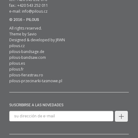
fax.: +420 543 252 011
e-mail:
info@pilous.cz
© 2016 – PILOUS
All rights reserved.
Theme by
Savio
Designed & developed by
JRWN
pilous.cz
pilous-bandsage.de
pilous-bandsaw.com
pilous.es
pilous.fr
pilous-fierastrau.ro
pilous-przecinarki-tasmowe.pl
SUSCRIBIRSE A LAS NOVEDADES